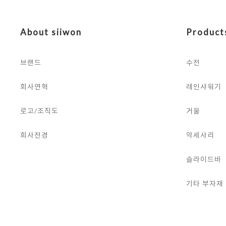
About siiwon
Product
브랜드
수전
회사연혁
레인샤워기
로고/조직도
거울
회사전경
악세사리
슬라이드바
기타 부자재