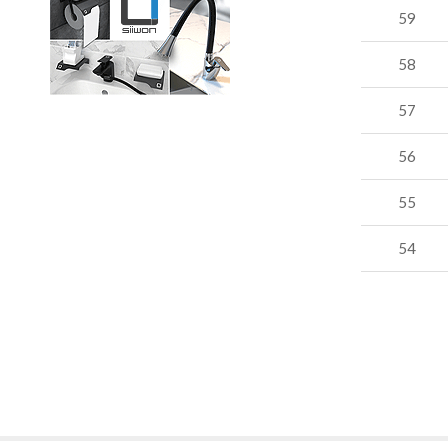
59
58
57
56
55
54