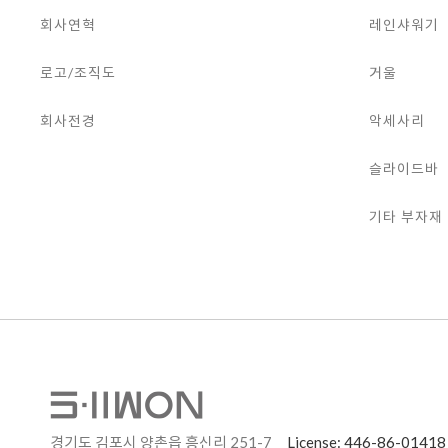
회사연혁
레인샤워기
로고/조직도
거울
회사전경
악세사리
슬라이드바
기타 부자재
경기도 김포시 양촌읍 흥신리 251-7
License: 446-86-01418