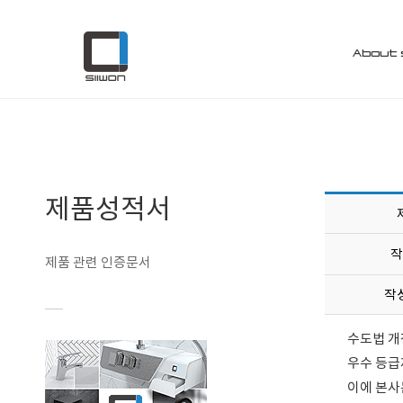
Customer
제품성적서
About 
제품성적서
작
제품 관련 인증문서
작
수도법 개
우수 등급
이에 본사