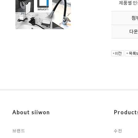
제품별 인
첨
다운
About siiwon
Product
브랜드
수전