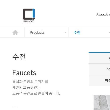
About 
Products
수전
수전
작
Faucets
작
욕실과 주방의 분위기를
세련되고 품위있는
d
고품격 공간으로 만들어 줍니다.