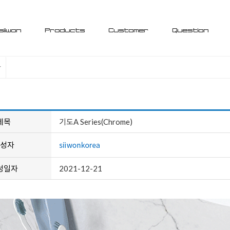
siiwon
Products
Customer
Question
제목
기도A Series(Chrome)
성자
성일자
2021-12-21