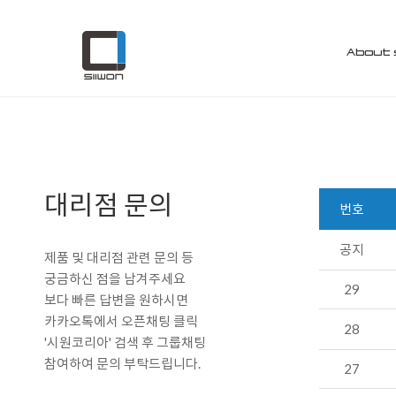
Customer
대리점 문의
About 
대리점 문의
번호
공지
제품 및 대리점 관련 문의 등
궁금하신 점을 남겨주세요
29
보다 빠른 답변을 원하시면
카카오톡에서 오픈채팅 클릭
28
'시원코리아' 검색 후 그룹채팅
참여하여 문의 부탁드립니다.
27