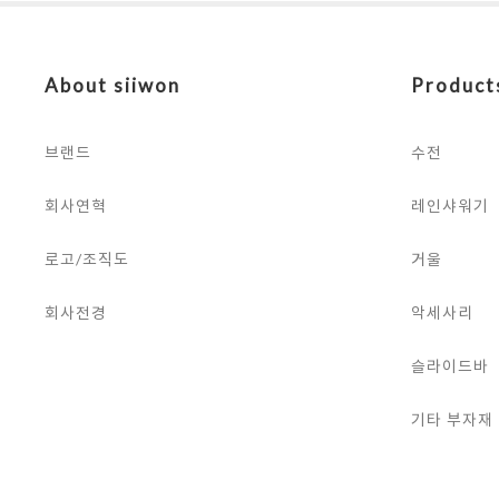
About siiwon
Product
브랜드
수전
회사연혁
레인샤워기
로고/조직도
거울
회사전경
악세사리
슬라이드바
기타 부자재