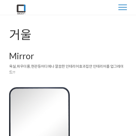
거울
Mirror
욕실,파우더룸,현관등
어디에나 깔끔한 인테리어효과
집안 인테리어를 업그레이
드!!