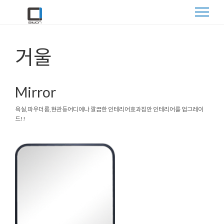
거울
Mirror
욕실,파우더룸,현관등
어디에나 깔끔한 인테리어효과
집안 인테리어를 업그레이
드!!